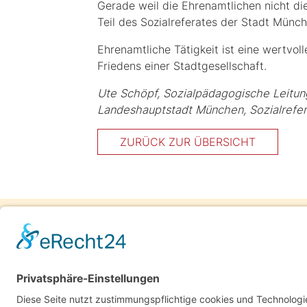
Gerade weil die Ehrenamtlichen nicht di
Teil des Sozialreferates der Stadt Münch
Ehrenamtliche Tätigkeit ist eine wertvol
Friedens einer Stadtgesellschaft.
Ute Schöpf, Sozialpädagogische Leitu
Landeshauptstadt München, Sozialrefera
ZURÜCK ZUR ÜBERSICHT
HausWirtschaftliche Beratung
Altheimer Eck 13, 80331 München
Telefon: 089 291 684 74
E-Mail:
info(at)hauswirtschaftliche-
beratung.de