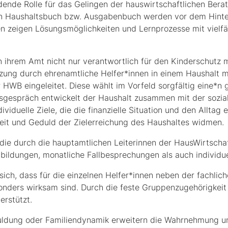
dende Rolle für das Gelingen der hauswirtschaftlichen Bera
in Haushaltsbuch bzw. Ausgabenbuch werden vor dem Hinte
n zeigen Lösungsmöglichkeiten und Lernprozesse mit vielfä
in ihrem Amt nicht nur verantwortlich für den Kinderschutz m
zung durch ehrenamtliche Helfer*innen in einem Haushalt m
 HWB eingeleitet. Diese wählt im Vorfeld sorgfältig eine*n
sgespräch entwickelt der Haushalt zusammen mit der sozi
duelle Ziele, die die finanzielle Situation und den Alltag e
 Zeit und Geduld der Zielerreichung des Haushaltes widmen.
die durch die hauptamtlichen Leiterinnen der HausWirtschaft
bildungen, monatliche Fallbesprechungen als auch individuel
sich, dass für die einzelnen Helfer*innen neben der fachlic
ders wirksam sind. Durch die feste Gruppenzugehörigkeit e
erstützt.
uldung oder Familiendynamik erweitern die Wahrnehmung un